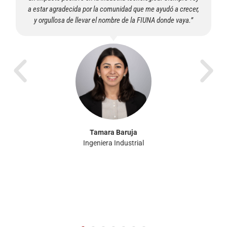
Alejandro J. Giangreco Maidana
Ingeniero Electrónico