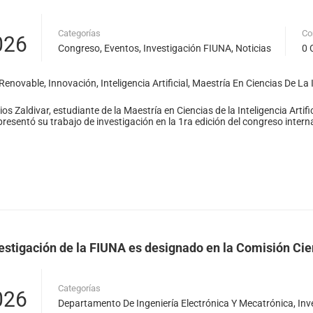
Categorías
Co
026
Solicitar publicación de vacancia
Congreso
,
Eventos
,
Investigación FIUNA
,
Noticias
0 
 Renovable
,
Innovación
,
Inteligencia Artificial
,
Maestría En Ciencias De La In
s Zaldivar, estudiante de la Maestría en Ciencias de la Inteligencia Artifi
resentó su trabajo de investigación en la 1ra edición del congreso inte
vestigación de la FIUNA es designado en la Comisión Cie
Categorías
026
Departamento De Ingeniería Electrónica Y Mecatrónica
,
Inv