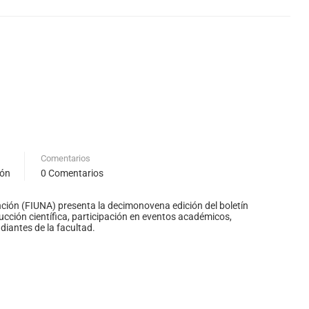
Comentarios
ión
0 Comentarios
unción (FIUNA) presenta la decimonovena edición del boletín
ducción científica, participación en eventos académicos,
diantes de la facultad.