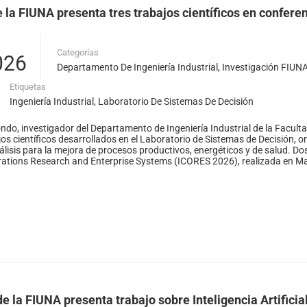
e la FIUNA presenta tres trabajos científicos en confer
Categorías
026
Departamento De Ingeniería Industrial
,
Investigación FIUN
Etiquetas
Ingeniería Industrial
,
Laboratorio De Sistemas De Decisión
ndo, investigador del Departamento de Ingeniería Industrial de la Facult
jos científicos desarrollados en el Laboratorio de Sistemas de Decisión, 
lisis para la mejora de procesos productivos, energéticos y de salud. Do
ations Research and Enterprise Systems (ICORES 2026), realizada en Ma
BOLSA DE TRABAJO
| FIUN
Desde el 2008
Al servicio de sus estudiantes, egresados/as y docentes
Ver empleos
e la FIUNA presenta trabajo sobre Inteligencia Artificia