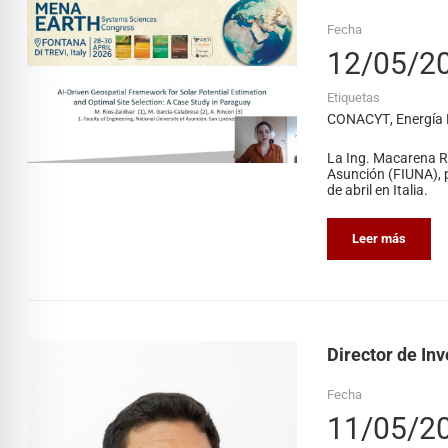
Fecha
12/05/2
Etiquetas
CONACYT
,
Energía
La Ing. Macarena Rio
Asunción (FIUNA), p
de abril en Italia.
Leer más
Director de In
Fecha
11/05/2