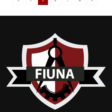
1
2
3
…
6