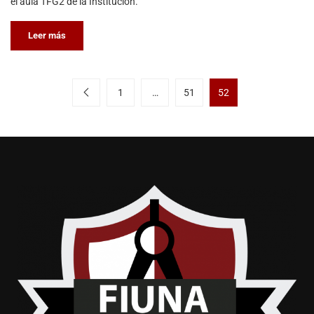
el aula TFG2 de la Institución.
Leer más
1
…
51
52