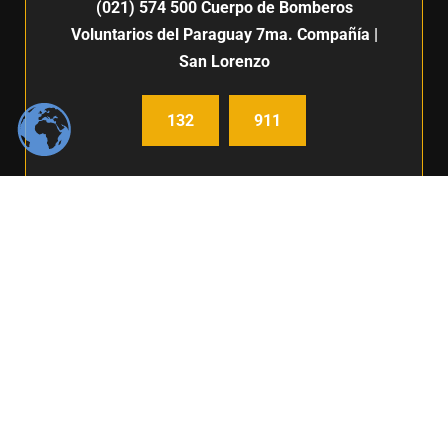
(021) 574 500
Cuerpo de Bomberos
Voluntarios del Paraguay 7ma. Compañía |
San Lorenzo
132
911
Centro de Comunicación e imagen / Fabiana Fleitas C.
Derechos Reservados / FIUNA 2024 /
Política de privacidad
BOLSA DE TRABAJO
|
FIUNA