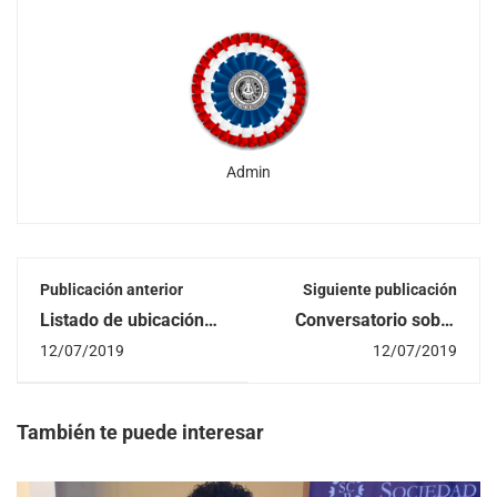
Admin
Publicación anterior
Siguiente publicación
Listado de ubicación
Conversatorio sobre
de postulantes para el
Investigación en
12/07/2019
12/07/2019
Examen de
Ingeniería Industrial
Recuperación de la
asignatura Física – CPI
2019
También te puede interesar