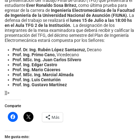
la presentación del Trabajo Final de Grado (TFG) que presentará el
estudiante
Ever Ronaldo Sosa Britez,
como última prueba para
egresar de la carrera de
Ingeniería Electromecánica de la Facultad
de Ingeniería de la Universidad Nacional de Asunción (FIUNA).
La
defensa del trabajo se realizará el
lunes 15
de Julio a las 18:00 hs
en el Aula TFG 2 de la Institución.
La designación de los
integrantes de la mesa examinadora que deberá recibir y calificar la
presentación del TFG, del décimo semestre del Plan de Ingeniería
Electromecánica estará compuesta por los Señores:
Prof. Dr. Ing. Rubén López Santacruz,
Decano
Prof. Ing. Primo Cano,
Vicedecano
Prof. MSc. Ing. Juan Carlos Silvero
Prof. Ing.
Edgar Castro
Prof. Ing. Mario Cáceres
Prof. MSc. Ing. Marcial Almada
Prof. Ing. Luis Centurión
Prof. Ing. Gustavo Martínez
]]>
Comparte
Más
Me gusta esto: