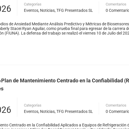
Categorías
Comentarios
026
Eventos
,
Noticias
,
TFG Presentados SL
0 Comentari
dios de Ansiedad Mediante Análisis Predictivo y Métricas de Biosensores
berly Stacei Ryan Aguilar, como prueba final para egresar de la carrera de
 (FIUNA). La defensa del trabajo se realizó el viernes 10 de Julio del 202
BOLSA DE TRABAJO
| FIUN
«Plan de Mantenimiento Centrado en la Confiabilidad (R
es
Desde el 2008
Al servicio de sus estudiantes, egresados/as y docentes
Categorías
Comentarios
026
Eventos
,
Noticias
,
TFG Presentados SL
0 Comentari
Ver empleos
ento Centrado en la Confiabilidad Aplicados a Equipos de Refrigeración 