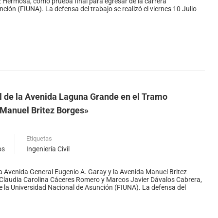
z Hermosa, como prueba final para egresar de la carrera
ción (FIUNA). La defensa del trabajo se realizó el viernes 10 Julio
al de la Avenida Laguna Grande en el Tramo
 Manuel Britez Borges»
Etiquetas
os
Ingeniería Civil
a Avenida General Eugenio A. Garay y la Avenida Manuel Britez
 Claudia Carolina Cáceres Romero y Marcos Javier Dávalos Cabrera,
 de la Universidad Nacional de Asunción (FIUNA). La defensa del