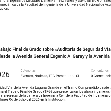
ahora ingenieros Milciades Daniel Ramirez Varela y David Emilio Gonzale
romecánica de la Facultad de Ingeniería de la Universidad Nacional de Asun
tución.
Solicitar publicación de vacancia
abajo Final de Grado sobre «Auditoría de Seguridad Vi
sde la Avenida General Eugenio A. Garay y la Avenida
Categorías
Comentarios
026
Eventos
,
Noticias
,
TFG Presentados SL
0 Comentari
ridad Vial de la Avenida Laguna Grande en el Tramo Comprendido desde l
na el Trabajo Final de Grado (TFG) que presentaron los ahora ingenieros
ara egresar de la carrera de Ingeniería Civil de la Facultad de Ingeniería
 lunes 06 de Julio del 2026 en la Institución.