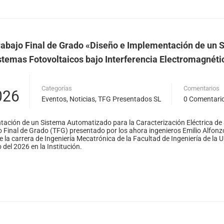
abajo Final de Grado «Diseño e Implementación de un 
istemas Fotovoltaicos bajo Interferencia Electromagnéti
Categorías
Comentarios
026
Eventos
,
Noticias
,
TFG Presentados SL
0 Comentari
ación de un Sistema Automatizado para la Caracterización Eléctrica de 
o Final de Grado (TFG) presentado por los ahora ingenieros Emilio Alfo
de la carrera de Ingeniería Mecatrónica de la Facultad de Ingeniería de la
o del 2026 en la Institución.