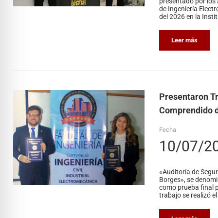
presentado por los 
de Ingeniería Elect
del 2026 en la Insti
Leer más
Presentaron Tr
Comprendido de
Fecha
10/07/2
«Auditoría de Segu
Borges», se denomi
como prueba final p
trabajo se realizó el