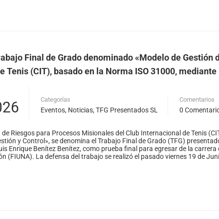
abajo Final de Grado denominado «Modelo de Gestión d
de Tenis (CIT), basado en la Norma ISO 31000, mediante 
Categorías
Comentarios
026
Eventos
,
Noticias
,
TFG Presentados SL
0 Comentari
de Riesgos para Procesos Misionales del Club Internacional de Tenis (CI
tión y Control», se denomina el Trabajo Final de Grado (TFG) presentado
is Enrique Benítez Benítez, como prueba final para egresar de la carrera d
n (FIUNA). La defensa del trabajo se realizó el pasado viernes 19 de Junio