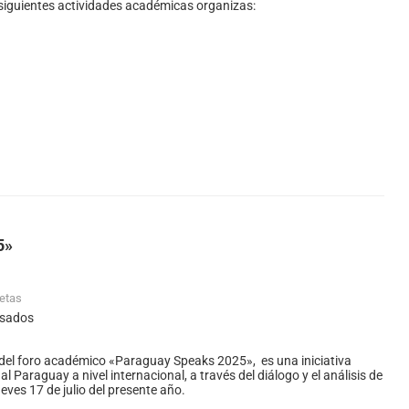
s siguientes actividades académicas organizas:
5»
uetas
esados
r del foro académico «Paraguay Speaks 2025», es una iniciativa
araguay a nivel internacional, a través del diálogo y el análisis de
eves 17 de julio del presente año.