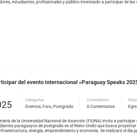
dores, estudiantes, profesionales y público interesado a participar de la
articipar del evento internacional «Paraguay Speaks 202
Categorías
Comentarios
Etiq
025
Eventos
,
Foro
,
Postgrado
0 Comentarios
Egr
niería de la Universidad Nacional de Asunción (FIUNA) invita a participa
iantes paraguayos de postgrado en el Reino Unido que busca proyectar al P
fraestructura, energía, emprendimiento y economía. Se realizará el día ju