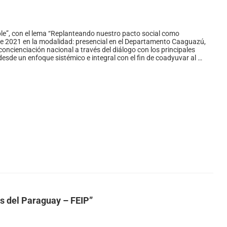
ible”, con el lema “Replanteando nuestro pacto social como
 de 2021 en la modalidad: presencial en el Departamento Caaguazú,
 concienciación nacional a través del diálogo con los principales
desde un enfoque sistémico e integral con el fin de coadyuvar al …
es del Paraguay – FEIP”