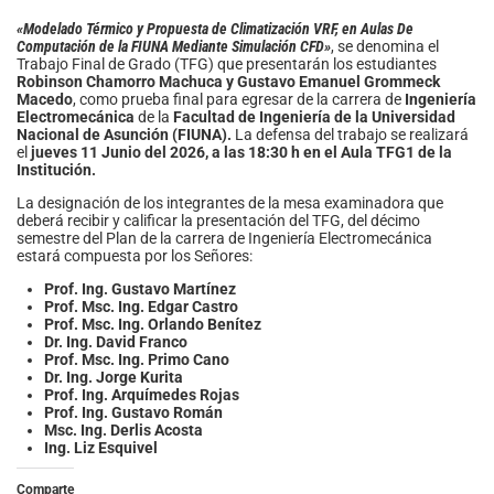
«Modelado Térmico y Propuesta de Climatización VRF, en Aulas De
Computación de la FIUNA Mediante Simulación CFD»
, se denomina el
Trabajo Final de Grado (TFG) que presentarán los estudiantes
Robinson Chamorro Machuca y Gustavo Emanuel Grommeck
Macedo
, como prueba final para egresar de la carrera de
Ingeniería
Electromecánica
de la
Facultad de Ingeniería de la Universidad
Nacional de Asunción (FIUNA).
La defensa del trabajo se realizará
el
jueves 11 Junio del 2026, a las 18:30 h en el Aula TFG1 de la
Institución.
La designación de los integrantes de la mesa examinadora que
deberá recibir y calificar la presentación del TFG, del décimo
semestre del Plan de la carrera de Ingeniería Electromecánica
estará compuesta por los Señores:
Prof. Ing. Gustavo Martínez
Prof. Msc. Ing. Edgar Castro
Prof. Msc. Ing. Orlando Benítez
Dr. Ing. David Franco
Prof. Msc. Ing. Primo Cano
Dr. Ing. Jorge Kurita
Prof. Ing. Arquímedes Rojas
Prof. Ing. Gustavo Román
Msc. Ing. Derlis Acosta
Ing.
Liz Esquivel
Comparte