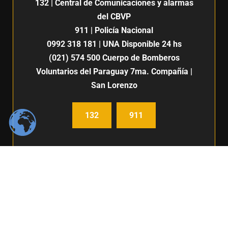
132
| Central de Comunicaciones y alarmas
del CBVP
911
| Policía Nacional
0992 318 181
| UNA Disponible 24 hs
(021) 574 500
Cuerpo de Bomberos
Voluntarios del Paraguay 7ma. Compañía |
San Lorenzo
132
911
Centro de Comunicación e imagen / Fabiana Fleitas C.
Derechos Reservados / FIUNA 2024 /
Política de privacidad