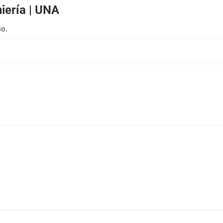
iería | UNA
co.
BOLSA DE TRABAJO
| FIUN
Desde el 2008
Al servicio de sus estudiantes, egresados/as y docentes
Ver empleos