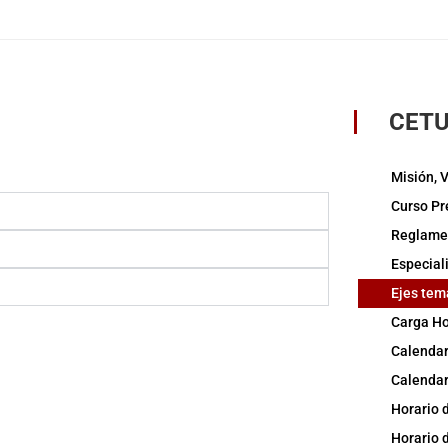
CET
Misión, V
Curso Pr
Reglame
Especial
Ejes tem
Carga Ho
Calendar
Calendar
Horario 
Horario 