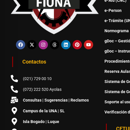
e-Alu (CNC)
e-Person
e-Trámite (U
Normograma
gDoc – Gesti
gDoc – Instru
Contactos
Procedimient
Reserva Aula
(021) 729 00 10
Sistema de Ge
(072) 222 520 Ayolas
Sistema de Ge
Consultas | Sugerencias | Reclamos
Soporte al us
Campus de la UNA | SL
Verificación 
Isla Bogado | Luque
CETU