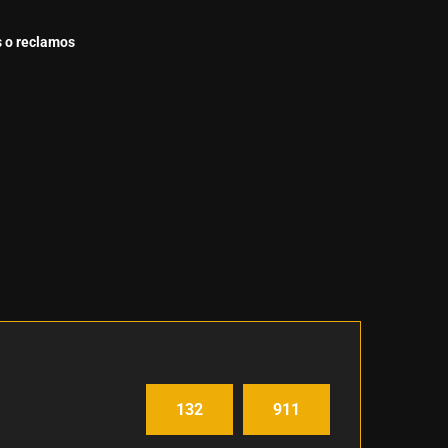
s o reclamos
132
911