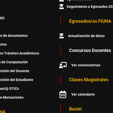
Seguimiento a Egresados 20
NA)
Egresados/as FIUNA
ón de documentos
Actualización de datos
ctivo
Concursos Docentes
os Trámites Académicos
s de Computación
Ver convocatorias
stión del Docente
Clases Magistrales
stión del Estudiante
uari@ DTICs
Ver calendario
de Marcaciones
Buzón
NA