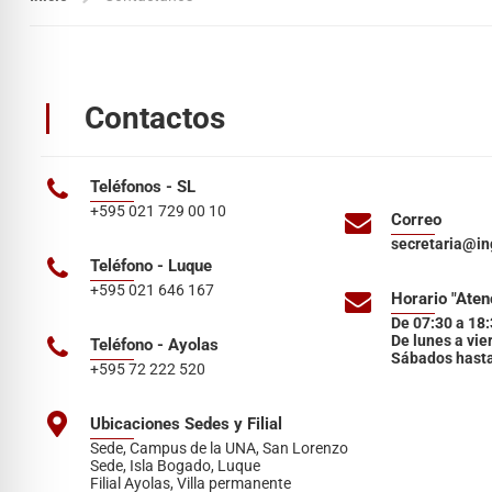
Contactos
Teléfonos - SL
+595 021 729 00 10
Correo
secretaria@in
Teléfono - Luque
+595 021 646 167
Horario "Aten
De 07:30 a 18:
De lunes a vie
Teléfono - Ayolas
Sábados hast
+595 72 222 520
Ubicaciones Sedes y Filial
Sede, Campus de la UNA, San Lorenzo
Sede, Isla Bogado, Luque
Filial Ayolas, Villa permanente