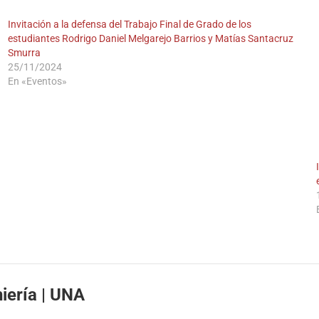
Invitación a la defensa del Trabajo Final de Grado de los
estudiantes Rodrigo Daniel Melgarejo Barrios y Matías Santacruz
Smurra
25/11/2024
En «Eventos»
BOLSA DE TRABAJO
| FIUN
Desde el 2008
Al servicio de sus estudiantes, egresados/as y docentes
iería | UNA
Ver empleos