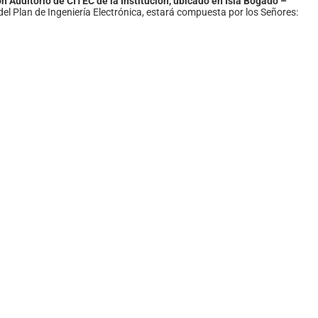
n Auditorio de CITEC de la Institución, ubicado en Isla Bogado –
del Plan de Ingeniería Electrónica, estará compuesta por los Señores: