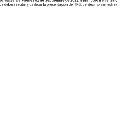
e realizará el
viernes 02 de Septiembre
de 2022, a las 17:00 h
en el
Saló
deberá recibir y calificar la presentación del TFG, del décimo semestre 