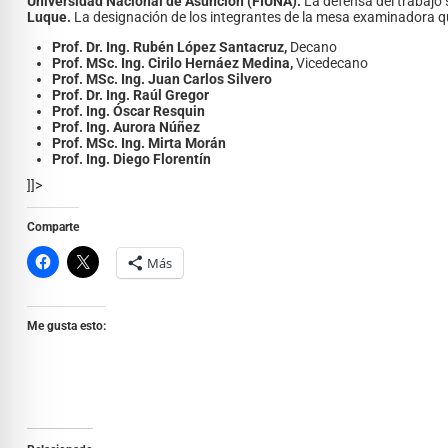
Universidad Nacional de Asunción (FIUNA).
La defensa del trabajo s
Luque.
La designación de los integrantes de la mesa examinadora que 
Prof. Dr. Ing. Rubén López Santacruz,
Decano
Prof. MSc. Ing. Cirilo Hernáez Medina,
Vicedecano
Prof. MSc. Ing. Juan Carlos Silvero
Prof. Dr. Ing. Raúl Gregor
Prof. Ing. Ó
scar Resquin
Prof. Ing. Aurora Núñez
Prof. MSc. Ing. Mirta Morán
Prof. Ing. Diego Florentín
]]>
Comparte
Más
Me gusta esto: