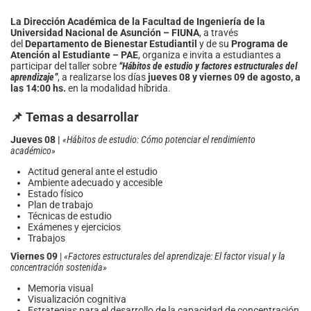
La Dirección Académica de la Facultad de Ingeniería de la
Universidad Nacional de Asunción – FIUNA
, a través
del
Departamento de Bienestar Estudiantil
y de su
Programa de
Atención al Estudiante – PAE
, organiza e invita a estudiantes a
participar del taller sobre
“Hábitos de estudio y factores estructurales del
aprendizaje”
, a realizarse los días
jueves 08 y viernes 09 de agosto, a
las 14:00 hs.
en la modalidad híbrida.
📌 Temas a desarrollar
Jueves 08 |
«Hábitos de estudio: Cómo potenciar el rendimiento
académico»
Actitud general ante el estudio
Ambiente adecuado y accesible
Estado físico
Plan de trabajo
Técnicas de estudio
Exámenes y ejercicios
Trabajos
Viernes 09
|
«Factores estructurales del aprendizaje: El factor visual y la
concentración sostenida»
Memoria visual
Visualización cognitiva
Estrategias para el desarrollo de la capacidad de concentración