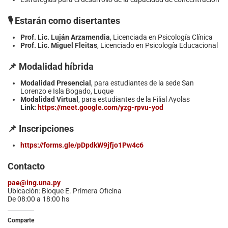
🎙️ Estarán como disertantes
Prof. Lic. Luján Arzamendia
, Licenciada en Psicología Clínica
Prof. Lic. Miguel Fleitas
, Licenciado en Psicología Educacional
📌 Modalidad híbrida
Modalidad Presencial
, para estudiantes de la sede San
Lorenzo e Isla Bogado, Luque
Modalidad Virtual
, para estudiantes de la Filial Ayolas
Link:
https://meet.google.com/yzg-rpvu-yod
📌 Inscripciones
https://forms.gle/pDpdkW9jfjo1Pw4c6
Contacto
pae@ing.una.py
Ubicación: Bloque E. Primera Oficina
De 08:00 a 18:00 hs
Comparte