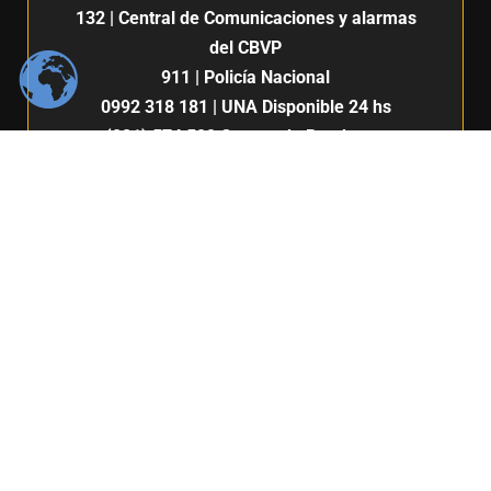
132
| Central de Comunicaciones y alarmas
del CBVP
911
| Policía Nacional
0992 318 181
| UNA Disponible 24 hs
(021) 574 500
Cuerpo de Bomberos
Voluntarios del Paraguay 7ma. Compañía |
San Lorenzo
132
911
Centro de Comunicación e imagen / Fabiana Fleitas C.
Derechos Reservados / FIUNA 2024 /
Política de privacidad