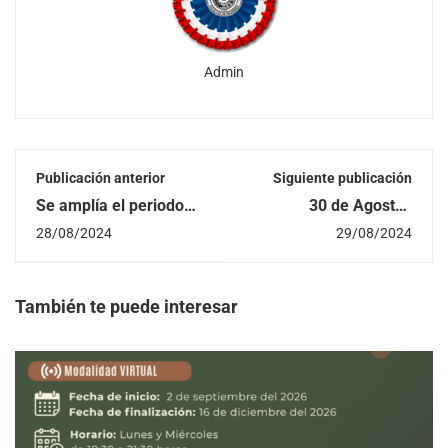
Admin
Publicación anterior
Siguiente publicación
Se amplía el periodo
30 de Agosto |
de inscripción para el
“Ingenieros en
28/08/2024
29/08/2024
Diplomado en
Miniatura en el Mundo
Automatización
Virtual” ?????
Industrial basada en
Dispositivos PLC
También te puede interesar