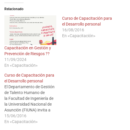
Relacionado
Curso de Capacitación para
el Desarrollo personal
16/08/2016
En «Capacitación»
Capacitación en Gestión y
Prevención de Riesgos ??
11/09/2024
En «Capacitación»
Curso de Capacitación para
el Desarrollo personal
El Departamento de Gestión
de Talento Humano de
la Facultad de Ingeniería de
la Universidad Nacional de
Asunción (FIUNA) invita a
participar del taller “Tus
15/06/2016
pensamientos determinan
En «Capacitación»
tus emociones”, a realizarse