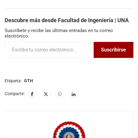
este viernes 17 de junio de
09:00 a 11:00, en el marco
del Curso de Capacitación
Descubre más desde Facultad de Ingeniería | UNA
para el Desarrollo personal.…
Suscríbete y recibe las últimas entradas en tu correo
electrónico.
Suscribirse
Etiqueta:
GTH
Compartir: