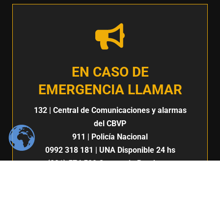
EN CASO DE
EMERGENCIA LLAMAR
132
| Central de Comunicaciones y alarmas
del CBVP
911
| Policía Nacional
0992 318 181
| UNA Disponible 24 hs
(021) 574 500
Cuerpo de Bomberos
Voluntarios del Paraguay 7ma. Compañía |
San Lorenzo
132
911