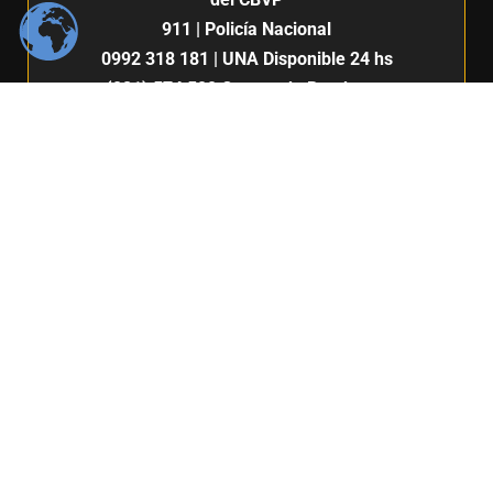
911
| Policía Nacional
0992 318 181
| UNA Disponible 24 hs
(021) 574 500
Cuerpo de Bomberos
Voluntarios del Paraguay 7ma. Compañía |
San Lorenzo
132
911
Centro de Comunicación e imagen / Fabiana Fleitas C.
Derechos Reservados / FIUNA 2024 /
Política de privacidad