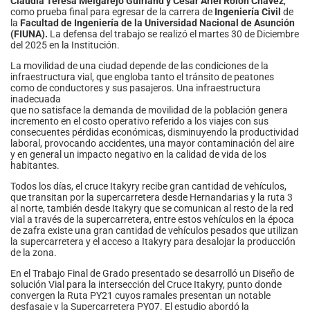
Claudia Teresa Melgarejo Guirland y César Ariel Rolón Chávez
,
como prueba final para egresar de la carrera de
Ingeniería Civil
de
la
Facultad de Ingeniería de la Universidad Nacional de Asunción
(FIUNA).
La defensa del trabajo se realizó el martes 30 de Diciembre
del 2025 en la Institución.
La movilidad de una ciudad depende de las condiciones de la
infraestructura vial, que engloba tanto el tránsito de peatones
como de conductores y sus pasajeros. Una infraestructura
inadecuada
que no satisface la demanda de movilidad de la población genera
incremento en el costo operativo referido a los viajes con sus
consecuentes pérdidas económicas, disminuyendo la productividad
laboral, provocando accidentes, una mayor contaminación del aire
y en general un impacto negativo en la calidad de vida de los
habitantes.
Todos los días, el cruce Itakyry recibe gran cantidad de vehículos,
que transitan por la supercarretera desde Hernandarias y la ruta 3
al norte, también desde Itakyry que se comunican al resto de la red
vial a través de la supercarretera, entre estos vehículos en la época
de zafra existe una gran cantidad de vehículos pesados que utilizan
la supercarretera y el acceso a Itakyry para desalojar la producción
de la zona.
En el Trabajo Final de Grado presentado se desarrolló un Diseño de
solución Vial para la intersección del Cruce Itakyry, punto donde
convergen la Ruta PY21 cuyos ramales presentan un notable
desfasaje y la Supercarretera PY07. El estudio abordó la