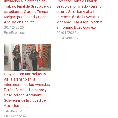
Invitación a la defensa del
Presentó Trabajo Final de
Trabajo Final de Grado de los
Grado denominado «Diseño
estudiantes Claudia Teresa
de una Solución Vial a la
Melgarejo Guirland y César
Intersección de la Avenida
Ariel Rolón Chávez
Madame Elisa Alicia Lynch y
30/12/2025
Sinforiano Buzó Gómez»
En «Eventos»
20/01/2026
En «Eventos»
Proyectaron una solución
vial al tránsito en la
intersección de las Avenidas
Perón, Cacique Lambaré y
Calle Coronel Abraham
Schweizer de la ciudad de
Asunción
14/06/2021
En «Eventos»