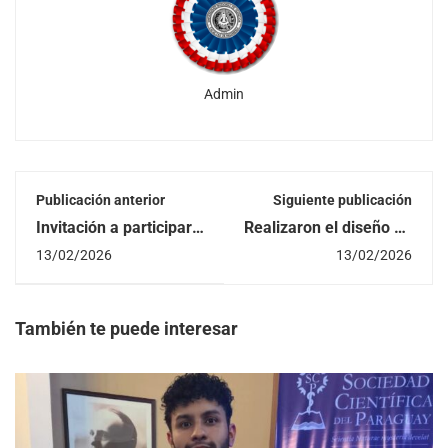
Admin
Publicación anterior
Siguiente publicación
Invitación a participar
Realizaron el diseño de
de la charla
un sistema de
13/02/2026
13/02/2026
técnica “Eficiencia
ventilación e
para el Planeta, salud
iluminación para el
para las personas”
Polideportivo de la
FIUNA
También te puede interesar