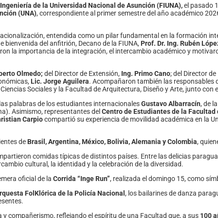
Ingeniería de la Universidad Nacional de Asunción (FIUNA),
el pasado 1
unción (UNA)
, correspondiente al primer semestre del año académico 2026
rnacionalización, entendida como un pilar fundamental en la formación int
de bienvenida del anfitrión, Decano de la FIUNA,
Prof. Dr. Ing. Rubén Lópe
on la importancia de la integración, el intercambio académico y motivaro
berto Olmedo;
del Director de Extensión,
Ing. Primo Cano
; del Director d
Económicas,
Lic. Jorge Aguilera
. Acompañaron también las responsables de
Ciencias Sociales y la Facultad de Arquitectura, Diseño y Arte, junto con 
s palabras de los estudiantes internacionales
Gustavo Albarracín
, de 
ina). Asimismo, representantes del
Centro de Estudiantes de la Facultad 
ristian Carpio
compartió su experiencia de movilidad académica en la Un
ientes de
Brasil, Argentina, México, Bolivia, Alemania y Colombia
, quie
mpartieron comidas típicas de distintos países. Entre las delicias parag
cambio cultural, la identidad y la celebración de la diversidad.
mera oficial de la
Corrida “Inge Run”
, realizada el domingo 15, como sím
rquesta FolKlórica de la Policía Nacional
, los bailarines de danza parag
resentes.
ra y compañerismo, reflejando el espíritu de una Facultad que, a sus
100 a