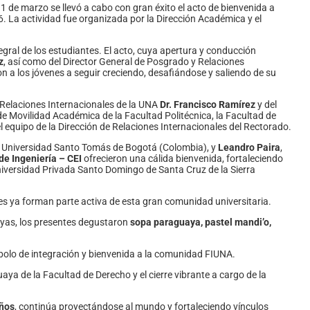
1 de marzo se llevó a cabo con gran éxito el acto de bienvenida a
. La actividad fue organizada por la Dirección Académica y el
egral de los estudiantes. El acto, cuya apertura y conducción
z
, así como del Director General de Posgrado y Relaciones
n a los jóvenes a seguir creciendo, desafiándose y saliendo de su
e Relaciones Internacionales de la UNA
Dr. Francisco Ramírez
y del
 Movilidad Académica de la Facultad Politécnica, la Facultad de
el equipo de la Dirección de Relaciones Internacionales del Rectorado.
la Universidad Santo Tomás de Bogotá (Colombia), y
Leandro Paira
,
de Ingeniería – CEI
ofrecieron una cálida bienvenida, fortaleciendo
iversidad Privada Santo Domingo de Santa Cruz de la Sierra
nes ya forman parte activa de esta gran comunidad universitaria.
uayas, los presentes degustaron
sopa paraguaya, pastel mandi’o,
bolo de integración y bienvenida a la comunidad FIUNA.
uaya de la Facultad de Derecho y el cierre vibrante a cargo de la
ños
, continúa proyectándose al mundo y fortaleciendo vínculos