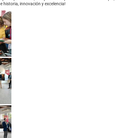
e historia, innovación y excelencia!
BOLSA DE TRABAJO
| FIUN
Desde el 2008
Al servicio de sus estudiantes, egresados/as y docentes
Ver empleos