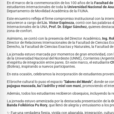
En el marco de la conmemoración de los 100 años de la
Facultad de 
estudiantes internacionales de toda la
Universidad Nacional de As
Departamento de Movilidad Académica de la FIUNA.
Este encuentro refleja el firme compromiso institucional con la inte
estuvieron a cargo del
Lic. Víctor Espinoza
, contó con las palabras 
Internacionales de la UNA,
Prof. Dr. Edgar Sánchez,
quienes destacar
zona de confort.
Asimismo, se contó con la presencia del Director Académico,
Ing. Ro
Director de Relaciones Internacionales de la Facultad de Ciencias 
Derecho, la Facultad de Ciencias Exactas y Naturales, la Facultad de 
La jornada estuvo marcada por momentos de gran emotividad, con la
de la Universidad Nacional del Nordeste (UNNE), Corrientes (Argent
el espíritu de integración entre pares. En este marco, el estudiante
Ch
(Bolivia), inspirando a nuevos participantes.
En esta ocasión, celebramos la incorporación de estudiantes proven
El broche cultural lo puso el espacio
“Sabores del Mundo”
, donde se co
pajagua mascada, ka’i ladrillo y miel con maní
, promoviendo el inter
Además, todos los estudiantes recibieron obsequios, incluyendo la re
La jornada estuvo amenizada por la destacada presentación de la
O
Banda Folklórica Pu Rory
, que llenó de alegría y entusiasmo a los p
✨ Fue una verdadera fiesta, vivida con algarabía, integración, cultu