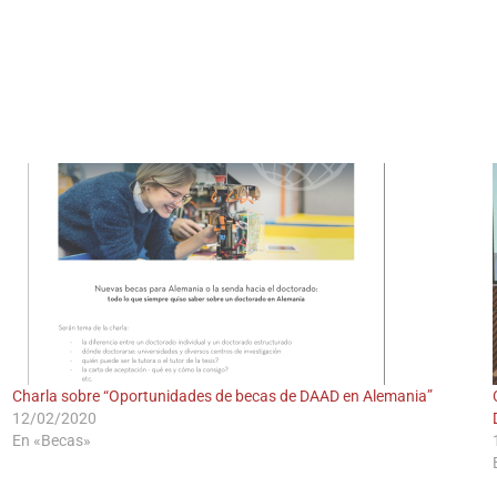
BOLSA DE TRABAJO
| FIUN
Desde el 2008
Al servicio de sus estudiantes, egresados/as y docentes
Charla sobre “Oportunidades de becas de DAAD en Alemania”
12/02/2020
En «Becas»
Ver empleos