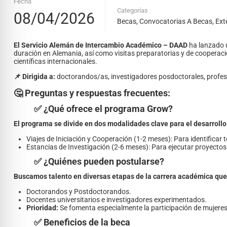
Fecha
Categorías
08/04/2026
Becas
,
Convocatorias A Becas
,
Ext
El Servicio Alemán de Intercambio Académico – DAAD
ha lanzado 
duración en Alemania, así como visitas preparatorias y de cooperació
científicas internacionales.
📌 Dirigida a:
doctorandos/as, investigadores posdoctorales, profesor
🤔 Preguntas y respuestas frecuentes:
✅ ¿Qué ofrece el programa Grow?
El programa se divide en dos modalidades clave para el desarroll
Viajes de Iniciación y Cooperación (1-2 meses): Para identificar 
Estancias de Investigación (2-6 meses): Para ejecutar proyectos
✅ ¿Quiénes pueden postularse?
Buscamos talento en diversas etapas de la carrera académica que 
Doctorandos y Postdoctorandos.
Docentes universitarios e investigadores experimentados.
Prioridad:
Se fomenta especialmente la participación de mujere
✅ Beneficios de la beca