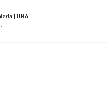
Solicitar publicación de vacancia
iería | UNA
co.