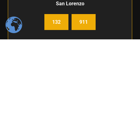
San Lorenzo
132
911
Centro de Comunicación e imagen / Fabiana Fleitas C.
Derechos Reservados / FIUNA 2024 /
Política de privacidad
BOLSA DE TRABAJO
|
FIUNA
Desde el 2008