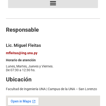
Programa de Atención al Estudiante – PAE
Residencia Universitaria de la FIUNA
Responsable
Lic. Miguel Fleitas
mfleitas@ing.una.py
Horario de atención
Lunes, Martes, Jueves y Viernes.
De 07:30 a 12:30 hs.
Ubicación
Facultad de Ingeniería UNA | Campus de la UNA – San Lorenzo