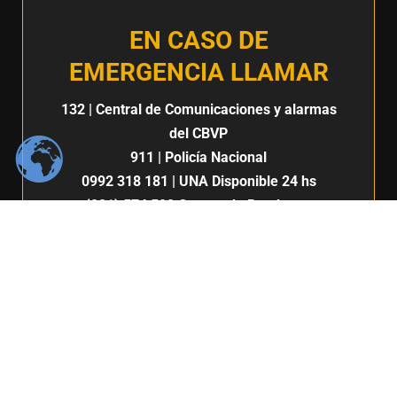
EN CASO DE
EMERGENCIA LLAMAR
132
| Central de Comunicaciones y alarmas
del CBVP
911
| Policía Nacional
0992 318 181
| UNA Disponible 24 hs
(021) 574 500
Cuerpo de Bomberos
Voluntarios del Paraguay 7ma. Compañía |
San Lorenzo
132
911