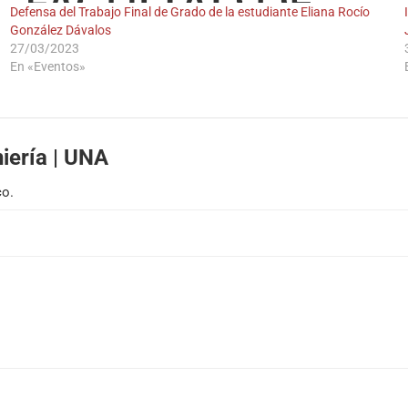
Defensa del Trabajo Final de Grado de la estudiante Eliana Rocío
González Dávalos
27/03/2023
En «Eventos»
iería | UNA
co.
BOLSA DE TRABAJO
| FIUN
Desde el 2008
Al servicio de sus estudiantes, egresados/as y docentes
Ver empleos