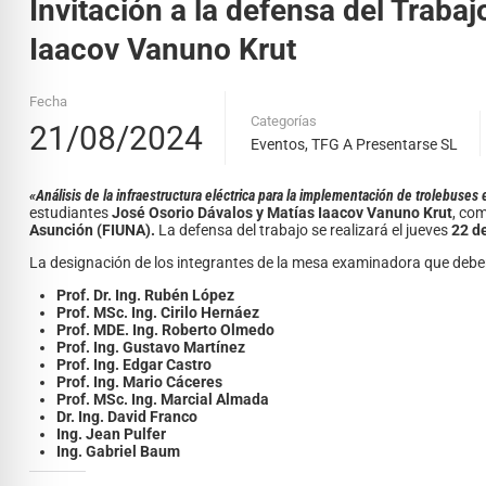
Invitación a la defensa del Traba
Iaacov Vanuno Krut
Fecha
Categorías
21/08/2024
Eventos
,
TFG A Presentarse SL
«Análisis de la infraestructura eléctrica para la implementación de trolebus
estudiantes
José Osorio Dávalos y Matías Iaacov Vanuno Krut
, com
Asunción (FIUNA).
La defensa del trabajo se realizará el jueves
22 d
La designación de los integrantes de la mesa examinadora que deberá
Prof. Dr. Ing. Rubén López
Prof. MSc. Ing. Cirilo Hernáez
Prof. MDE. Ing. Roberto Olmedo
Prof. Ing. Gustavo Martínez
Prof. Ing. Edgar Castro
Prof. Ing. Mario Cáceres
Prof. MSc. Ing. Marcial Almada
Dr. Ing. David Franco
Ing. Jean Pulfer
Ing. Gabriel Baum