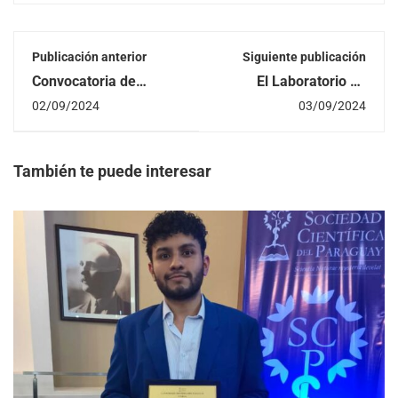
Publicación anterior
Siguiente publicación
Convocatoria de
El Laboratorio de
Movilidad Académica
Fabricación Digital de
02/09/2024
03/09/2024
Programa PAME –
la FIUNA convoca a
UDUAL para la
estudiantes a realizar
Universidad de
pasantía
Campinas (UNICAMP)
También te puede interesar
??