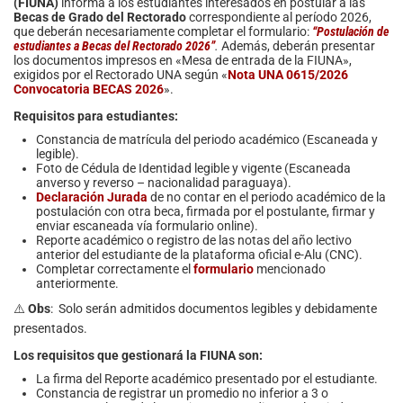
(FIUNA)
informa a los estudiantes interesados en postular a las
Becas de Grado del Rectorado
correspondiente al período 2026,
que deberán necesariamente completar el formulario:
“Postulación de
estudiantes a Becas del Rectorado 2026”
.
Además, deberán presentar
los documentos impresos en «Mesa de entrada de la FIUNA»,
exigidos por el Rectorado UNA según «
Nota UNA 0615/2026
Convocatoria BECAS 2026
».
Requisitos para estudiantes:
Constancia de matrícula del periodo académico (Escaneada y
legible).
Foto de Cédula de Identidad legible y vigente (Escaneada
anverso y reverso – nacionalidad paraguaya).
Declaración Jurada
de no contar en el periodo académico de la
postulación con otra beca, firmada por el postulante, firmar y
enviar escaneada vía formulario online).
Reporte académico o registro de las notas del año lectivo
anterior del estudiante de la plataforma oficial e-Alu (CNC).
Completar correctamente el
formulario
mencionado
anteriormente.
⚠️
Obs
: Solo serán admitidos documentos legibles y debidamente
presentados.
Los requisitos que gestionará la FIUNA son:
La firma del Reporte académico presentado por el estudiante.
Constancia de registrar un promedio no inferior a 3 o