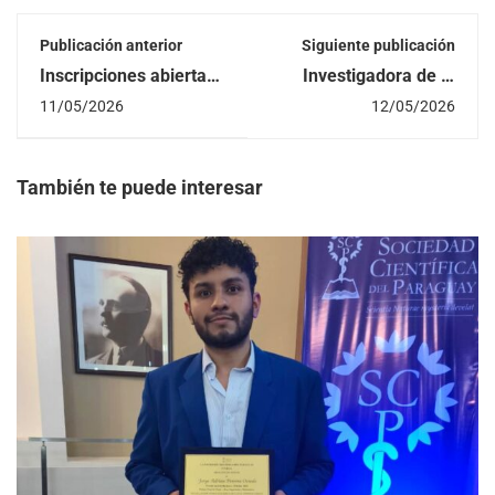
Publicación anterior
Siguiente publicación
Inscripciones abiertas
Investigadora de la
al Taller de
FIUNA presenta
11/05/2026
12/05/2026
actualización: La Serie
trabajo sobre
Gemini 3 en la
Inteligencia Artificial y
Ingeniería
Energía Solar en
congreso internacional
También te puede interesar
en Italia