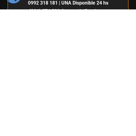
0992 318 181
| UNA Disponible 24 hs
(021) 574 500
Cuerpo de Bomberos
Voluntarios del Paraguay 7ma. Compañía |
San Lorenzo
132
911
Centro de Comunicación e imagen / Fabiana Fleitas C.
Derechos Reservados / FIUNA 2024 /
Política de privacidad
BOLSA DE TRABAJO
|