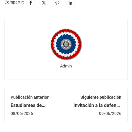
Compartir:
Admin
Publicación anterior
Siguiente publicación
Estudiantes de
Invitación a la defensa
Maestría en Ingeniería
del Trabajo Final de
08/06/2026
09/06/2026
Eléctrica de la FIUNA
Grado del estudiante
realizaron Visita
Sergio Adrián Medina
técnica al Despacho de
Alvarenga