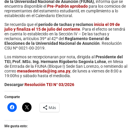
de la Universidad Nacional de Asunción (FIUNA)
, informa que se
encuentra disponible el
Pre-Padrón aprobado
para los comicios de
representantes del estamento estudiantil, en cumplimiento a lo
establecido en el Calendario Electoral.
Se recuerda que el
período de tachas y reclamos
inicia el 09 de
julio y finaliza el 15 de julio del corriente
. Para el efecto se tendrá
en cuenta lo establecido en la Sección IV – De las tachas y
reclamos, artículos 39º al 42º del
Reglamento General de
Elecciones de la Universidad Nacional de Asunción
. Resolución
CSU Nº 0021-00-2019.
Los mismos se recepcionaran por nota, dirigida al
Presidente del
TEI, Prof. MSc. Ing. Hermann Rigoberto Segovia Lohse
, en Mesa
de Entrada de la FIUNA (Bloque I) Sede San Lorenzo, o remitiendo al
correo
mesadeentrada@ing.una.py
, de lunes a viernes de 8:00 a
19:00hs y sábado hasta el mediodía.
Descargar
Resolución TEI N° 03/2026
Comparte
Más
Me gusta esto: