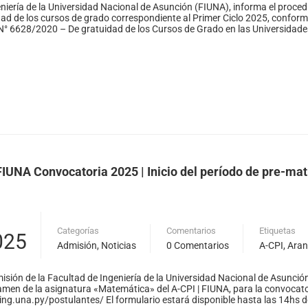
niería de la Universidad Nacional de Asunción (FIUNA), informa el procedi
dad de los cursos de grado correspondiente al Primer Ciclo 2025, conform
° 6628/2020 – De gratuidad de los Cursos de Grado en las Universidades
Solicitar publicación de vacancia
FIUNA Convocatoria 2025 | Inicio del período de pre-ma
Categorías
Comentarios
Etiquetas
025
Admisión
,
Noticias
0 Comentarios
A-CPI
,
Aran
isión de la Facultad de Ingeniería de la Universidad Nacional de Asunción
amen de la asignatura «Matemática» del A-CPI | FIUNA, para la convocator
.ing.una.py/postulantes/ El formulario estará disponible hasta las 14hs de