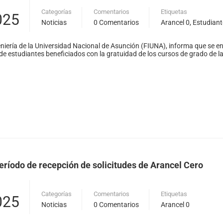
Categorías
Comentarios
Etiquetas
025
Noticias
0 Comentarios
Arancel 0
,
Estudiant
niería de la Universidad Nacional de Asunción (FIUNA), informa que se en
e estudiantes beneficiados con la gratuidad de los cursos de grado de l
BOLSA DE TRABAJO
| FIUN
Desde el 2008
Al servicio de sus estudiantes, egresados/as y docentes
período de recepción de solicitudes de Arancel Cero
Categorías
Comentarios
Etiquetas
025
Noticias
0 Comentarios
Arancel 0
Ver empleos