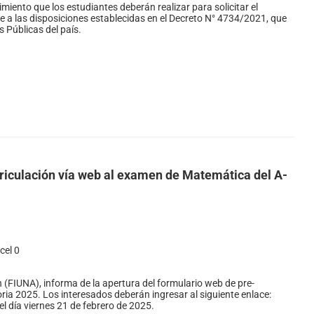
miento que los estudiantes deberán realizar para solicitar el
e a las disposiciones establecidas en el Decreto N° 4734/2021, que
 Públicas del país.
triculación vía web al examen de Matemática del A-
cel 0
 (FIUNA), informa de la apertura del formulario web de pre-
ia 2025. Los interesados deberán ingresar al siguiente enlace:
l día viernes 21 de febrero de 2025.