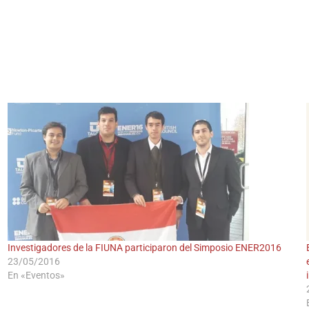
BOLSA DE TRABAJO
| FIUN
Desde el 2008
Al servicio de sus estudiantes, egresados/as y docentes
Investigadores de la FIUNA participaron del Simposio ENER2016
23/05/2016
En «Eventos»
Ver empleos