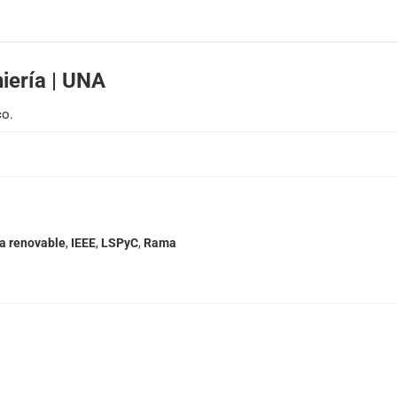
Solicitar publicación de vacancia
iería | UNA
co.
a renovable
,
IEEE
,
LSPyC
,
Rama