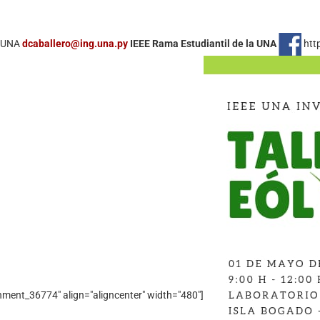
FIUNA
dcaballero@ing.una.py
IEEE Rama Estudiantil de la UNA
htt
ment_36774" align="aligncenter" width="480"]