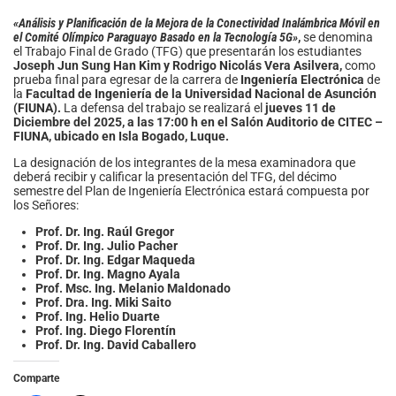
«Análisis y Planificación de la Mejora de la Conectividad Inalámbrica Móvil en
el Comité Olímpico Paraguayo Basado en la Tecnología 5G
»
,
se denomina
el Trabajo Final de Grado (TFG) que presentarán los estudiantes
Joseph Jun Sung Han Kim y Rodrigo Nicolás Vera Asilvera,
como
prueba final para egresar de la carrera de
Ingeniería Electrónica
de
la
Facultad de Ingeniería de la Universidad Nacional de Asunción
(FIUNA).
La defensa del trabajo se realizará el
jueves 11 de
Diciembre del 2025
, a las 17:00 h en el Salón Auditorio de CITEC –
FIUNA, ubicado en Isla Bogado, Luque.
La designación de los integrantes de la mesa examinadora que
deberá recibir y calificar la presentación del TFG, del décimo
semestre del Plan de Ingeniería Electrónica estará compuesta por
los Señores:
Prof. Dr. Ing. Raúl Gregor
Prof. Dr. Ing. Julio Pacher
Prof. Dr. Ing. Edgar Maqueda
Prof. Dr. Ing. Magno Ayala
Prof. Msc. Ing. Melanio Maldonado
Prof. Dra. Ing. Miki Saito
Prof. Ing. Helio Duarte
Prof. Ing. Diego Florentín
Prof. Dr. Ing. David Caballero
Comparte