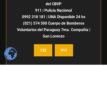
del CBVP
911
| Policía Nacional
0992 318 181
| UNA Disponible 24 hs
(021) 574 500
Cuerpo de Bomberos
Voluntarios del Paraguay 7ma. Compañía |
San Lorenzo
132
911
Centro de Comunicación e imagen / Fabiana Fleitas C.
Derechos Reservados / FIUNA 2024 /
Política de privacidad