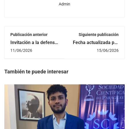
Admin
Publicación anterior
Siguiente publicación
Invitación a la defensa
Fecha actualizada por
del Trabajo Final de
traslado de feriado
11/06/2026
15/06/2026
Grado del estudiante
nacional Taller de
Diego Luis Núñez Rosa
Actualización:
Integración de Gemini
y NotebookLM con
También te puede interesar
Google Classroom