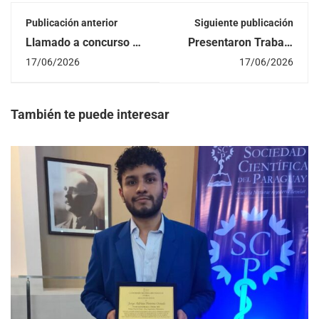
Publicación anterior
Siguiente publicación
Llamado a concurso de
Presentaron Trabajo
docente del CETUNA
Final de Grado
17/06/2026
17/06/2026
de la FIUNA | 2do.
denominado
Ciclo Académico 2026
«Modelado Térmico y
Propuesta de
Climatización VRF, en
También te puede interesar
Aulas De Computación
de la FIUNA Mediante
Simulación CFD»