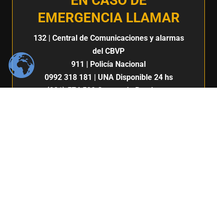
EN CASO DE
EMERGENCIA LLAMAR
132
| Central de Comunicaciones y alarmas
del CBVP
911
| Policía Nacional
0992 318 181
| UNA Disponible 24 hs
(021) 574 500
Cuerpo de Bomberos
Voluntarios del Paraguay 7ma. Compañía |
San Lorenzo
132
911
Centro de Comunicación e imagen / Fabiana Fleitas C.