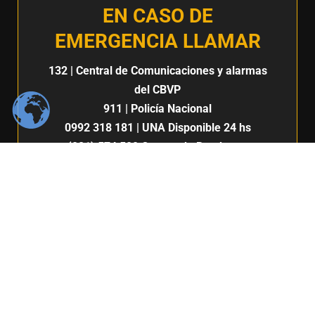
EN CASO DE
EMERGENCIA LLAMAR
132
| Central de Comunicaciones y alarmas
del CBVP
911
| Policía Nacional
0992 318 181
| UNA Disponible 24 hs
(021) 574 500
Cuerpo de Bomberos
Voluntarios del Paraguay 7ma. Compañía |
San Lorenzo
132
911