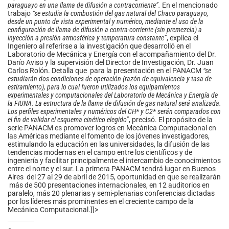
paraguayo en una llama de difusión a contracorriente”.
En el mencionado
trabajo
“se estudia la combustión del gas natural del Chaco paraguayo,
desde un punto de vista experimental y numérico, mediante el uso de la
configuración de llama de difusión a contra-corriente (sin premezcla) a
inyección a presión atmosférica y temperatura constante”
, explica el
Ingeniero al referirse a la investigación que desarrolló en el
Laboratorio de Mecánica y Energía con el acompañamiento del Dr.
Darío Aviso y la supervisión del Director de Investigación, Dr. Juan
Carlos Rolón. Detalla que para la presentación en el PANACM
“se
estudiarán dos condiciones de operación (razón de equivalencia y tasa de
estiramiento), para lo cual fueron utilizados los equipamientos
experimentales y computacionales del Laboratorio de Mecánica y Energía de
la FIUNA. La estructura de la llama de difusión de gas natural será analizada.
Los perfiles experimentales y numéricos del CH* y C2* serán comparados con
el fin de validar el esquema cinético elegido”
, precisó. El propósito de la
serie PANACM es promover logros en Mecánica Computacional en
las Américas mediante el fomento de los jóvenes investigadores,
estimulando la educación en las universidades, la difusión de las
tendencias modernas en el campo entre los científicos y de
ingeniería y facilitar principalmente el intercambio de conocimientos
entre el norte y el sur. La primera PANACM tendrá lugar en Buenos
Aires del 27 al 29 de abril de 2015, oportunidad en que se realizarán
más de 500 presentaciones internacionales, en 12 auditorios en
paralelo, más 20 plenarias y semi-plenarias conferencias dictadas
por los líderes más prominentes en el creciente campo de la
Mecánica Computacional.]]>