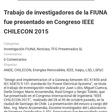
Trabajo de investigadores de la FIUNA
fue presentado en Congreso IEEE
CHILECON 2015
Categorías
Investigación FIUNA
,
Noticias
,
TFG Presentados SL
Comentarios
0 Comentarios
Etiquetas
ANDE
,
CHILECON
,
Energías Renovables
,
IEEE
,
Itaipu
,
LSD
,
LSPyC
“Design and Implementation of a Gateway between IEC 61850 and
IEC 60870-5-101 standards for Power Electrical Systems”, se titula
el trabajo de investigación realizado por Juan Lobo, Miguel Cuenca,
Derlis Gregor, Mario Arzamendia, Raúl Gregor y Sergio Toledo, que
fue presentado en el Congreso Internacional de Ingeniería “IEEE
CHILECON 2015”, realizado del 28 al 30 de octubre pasado, en la
ciudad de Santiago de Chile. La presentación del estuvo a cargo del
Msc. Ing. Mario Arzamendia, Docente Investigador del Laboratorio
de Sistemas Distribuidos (LSD).
Este trabajo fue desarrollado como