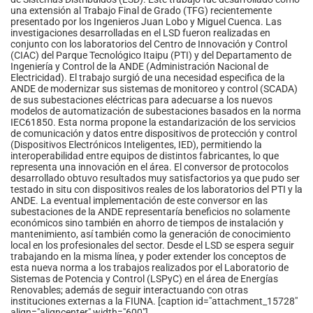
una extensión al Trabajo Final de Grado (TFG) recientemente
presentado por los Ingenieros Juan Lobo y Miguel Cuenca. Las
investigaciones desarrolladas en el LSD fueron realizadas en
conjunto con los laboratorios del Centro de Innovación y Control
(CIAC) del Parque Tecnológico Itaipu (PTI) y del Departamento de
Ingeniería y Control de la ANDE (Administración Nacional de
Electricidad). El trabajo surgió de una necesidad especifica de la
ANDE de modernizar sus sistemas de monitoreo y control (SCADA)
de sus subestaciones eléctricas para adecuarse a los nuevos
modelos de automatización de subestaciones basados en la norma
IEC61850. Esta norma propone la estandarización de los servicios
de comunicación y datos entre dispositivos de protección y control
(Dispositivos Electrónicos Inteligentes, IED), permitiendo la
interoperabilidad entre equipos de distintos fabricantes, lo que
representa una innovación en el área. El conversor de protocolos
desarrollado obtuvo resultados muy satisfactorios ya que pudo ser
testado in situ con dispositivos reales de los laboratorios del PTI y la
ANDE. La eventual implementación de este conversor en las
subestaciones de la ANDE representaría beneficios no solamente
económicos sino también en ahorro de tiempos de instalación y
mantenimiento, así también como la generación de conocimiento
local en los profesionales del sector. Desde el LSD se espera seguir
trabajando en la misma línea, y poder extender los conceptos de
esta nueva norma a los trabajos realizados por el Laboratorio de
Sistemas de Potencia y Control (LSPyC) en el área de Energías
Renovables; además de seguir interactuando con otras
instituciones externas a la FIUNA. [caption id="attachment_15728"
align="aligncenter" width="600"]