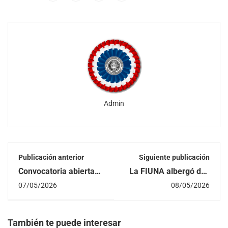
Admin
Publicación anterior
Siguiente publicación
Convocatoria abierta
La FIUNA albergó dos
para presentar
grandes eventos de
07/05/2026
08/05/2026
proyectos de
inteligencia artificial: el
investigación
Workshop de la
financiados con fondos
Maestría en IA y el
propios de la FIUNA
Hackathon compartido
También te puede interesar