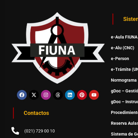
Siste
e-Aula FIUNA
e-Alu (CNC)
e-Person
e-Trámite (U
Normograma
gDoc – Gesti
gDoc – Instru
Contactos
Procedimient
Reserva Aula
(021) 729 00 10
Sistema de Ge