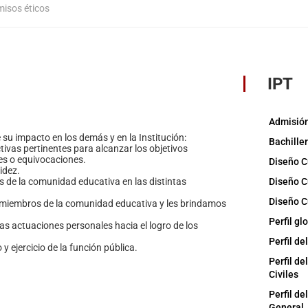
isos éticos
IPT
Admisión
u impacto en los demás y en la Institución:
Bachiller
vas pertinentes para alcanzar los objetivos
res o equivocaciones.
Diseño Cu
idez.
 de la comunidad educativa en las distintas
Diseño Cu
Diseño Cu
s miembros de la comunidad educativa y les brindamos
Perfil gl
las actuaciones personales hacia el logro de los
Perfil de
y ejercicio de la función pública.
Perfil de
Civiles
Perfil de
General