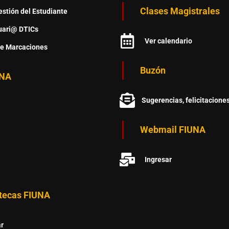
Clases Magistrales
stión del Estudiante
uari@ DTICs
Ver calendario
de Marcaciones
Buzón
NA
Sugerencias, felicitacione
Webmail FIUNA
Ingresar
otecas FIUNA
ar