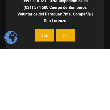
0992 318 181
| UNA Disponible 24 hs
(021) 574 500
Cuerpo de Bomberos
Voluntarios del Paraguay 7ma. Compañía |
San Lorenzo
132
911
Centro de Comunicación e imagen / Fabiana Fleitas C.
Derechos Reservados / FIUNA 2024 /
Política de privacidad
BOLSA DE TRABAJO
|