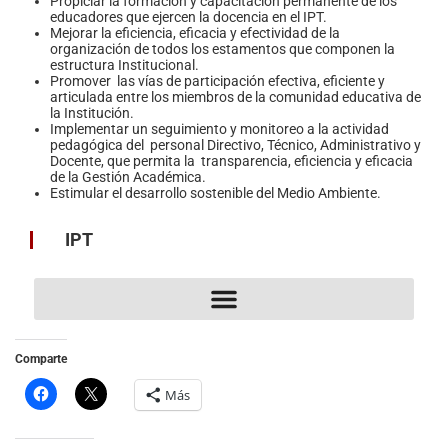
Propiciar la formación y capacitación permanente de los
educadores que ejercen la docencia en el IPT.
Mejorar la eficiencia, eficacia y efectividad de la
organización de todos los estamentos que componen la
estructura Institucional.
Promover las vías de participación efectiva, eficiente y
articulada entre los miembros de la comunidad educativa de
la Institución.
Implementar un seguimiento y monitoreo a la actividad
pedagógica del personal Directivo, Técnico, Administrativo y
Docente, que permita la transparencia, eficiencia y eficacia
de la Gestión Académica.
Estimular el desarrollo sostenible del Medio Ambiente.
IPT
Diseño Curricular | Construcciones Civiles
Diseño Curricular | Mecánica Gral.
Perfil del Bachiller Téc. en Electrónica
Perfil del Bachiller Téc. en Construcciones Civiles
Perfil del Bachiller Téc. en Mecánica General
Acuerdos y compromisos éticos
Objetivos Generales y Específicos
Comparte
Más