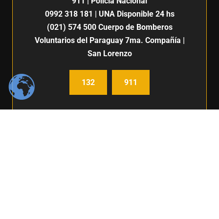
911
| Policía Nacional
0992 318 181
| UNA Disponible 24 hs
(021) 574 500
Cuerpo de Bomberos
Voluntarios del Paraguay 7ma. Compañía |
San Lorenzo
132
911
Centro de Comunicación e imagen / Fabiana Fleitas C.
Derechos Reservados / FIUNA 2024 /
Política de privacidad
BOLSA DE TRABAJO
|