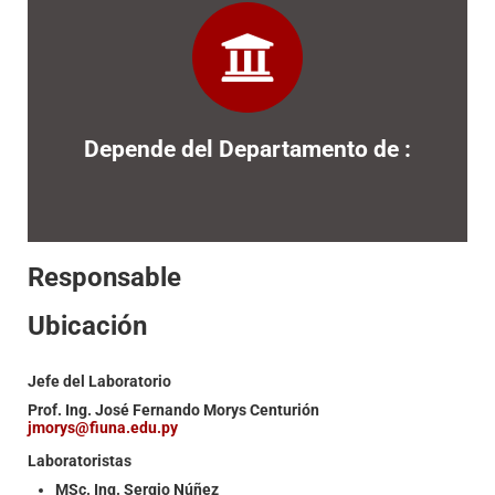
Mecatrónica
Ingeniería Electrónica y
Depende del Departamento de :
Responsable
Ubicación
Jefe del Laboratorio
Prof. Ing. José Fernando Morys Centurión
jmorys@fiuna.edu.py
Laboratoristas
MSc. Ing. Sergio Núñez
Ing. Luis Mongelós
Auxiliar de Laboratorio